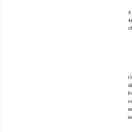
A
4
c
O
d
P
e
m
in