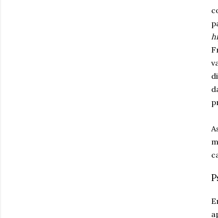
c
p
h
F
v
d
d
p
A
m
c
P
E
a