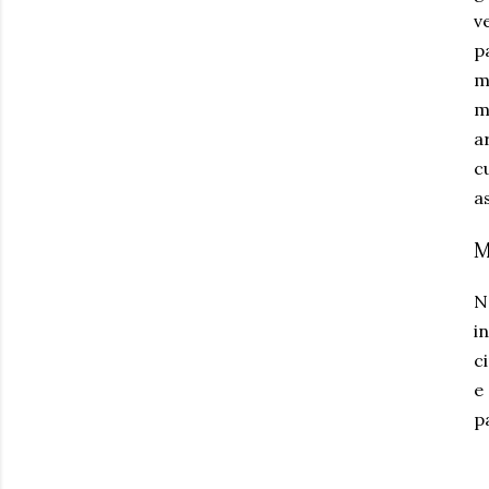
v
p
m
m
a
c
a
M
N
i
c
p