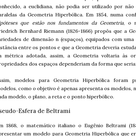
onhecido, a euclidiana, não podia ser utilizado por não
aralelas da Geometria Hiperbólica. Em 1854, numa conf
ipóteses que estão nos fundamentos da Geometria
, o 
riedrich Bernhard Riemann (1826-1866) propôs que a Ge
ariedades de dimensão n (espaços), equipados com uma
istância entre os pontos e que a Geometria deveria estu
a métrica adotada, assim, a Geometria voltaria às or
ropriedades dos espaços dependeriam da forma que seriam
ssim, modelos para Geometria Hiperbólica foram p
odelos, como o objetivo é apenas apresenta os modelos, no
ada modelo, o plano, a reta e o ponto hiperbólico.
seudo-Esfera de Beltrami
m 1868, o matemático italiano o Eugênio Beltrami (18
presentar um modelo para Geometria Hi
perbólic
a que e