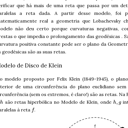
erificar que há mais de uma reta que passa por um de
aralelas a reta dada. A partir desse modelo, foi p
atematicamente real a geometria que Lobachevsky ch
odelo não deu certo porque curvaturas negativas, co
restas o que impedia o prolongamento das geodésicas . Sa
urvatura positiva constante pode ser o plano da Geometria
s geodésicas são as suas retas.
odelo de Disco de Klein
o modelo proposto por Felix Klein (1849-1945), o plano
nterior de uma circunferência do plano euclidiano se
ircunferência (sem os extremos, é claro!) são as retas. Na
,
e
são retas hiperbólica no Modelo de Klein, onde
in
h
h
g
aralelas à reta
.
f