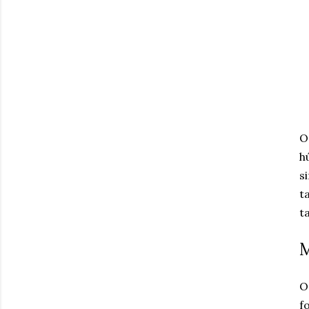
O
h
s
t
t
O
f