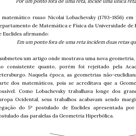
Por um ponto fora de uma reta, incide uma única reta 
 matemático russo Nicolai Lobachevsky (1793-1856) em
epartamento de Matemática e Física da Universidade de K
e Euclides afirmando:
Em um ponto fora de uma reta incidem duas retas qu
 submeteu um artigo onde mostrava uma nova geometria, d
ão consistente quanto, porém foi rejeitado pela Ac
etersburgo. Naquela época, as geometrias não-euclidiana
arte dos matemáticos, pois se acreditava que a Geomet
ossível. Como Lobachevsky trabalhava longe dos grand
uropa Ocidental, seus trabalhos acabavam sendo margi
egação do 5º postulado de Euclides apresentada por
ostulado das paralelas da Geometria Hiperbólica.