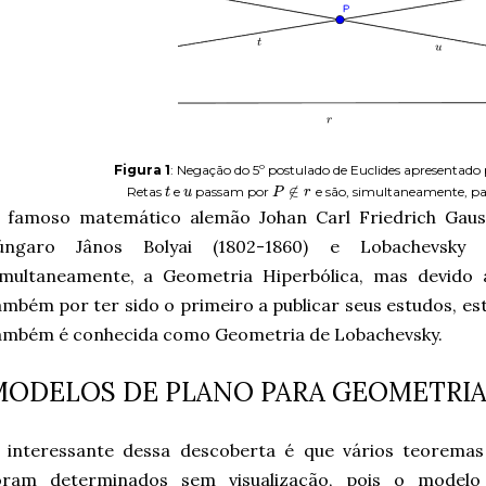
Figura 1
: Negação do 5º postulado de Euclides apresentad
∉
Retas
e
passam por
e são, simultaneamente, par
t
u
P
r
 famoso matemático alemão Johan Carl Friedrich Gauss
úngaro Jânos Bolyai (1802-1860) e Lobachevsky 
imultaneamente, a Geometria Hiperbólica, mas devido 
ambém por ter sido o primeiro a publicar seus estudos, es
ambém é conhecida como Geometria de Lobachevsky.
MODELOS DE PLANO PARA GEOMETRIA
 interessante dessa descoberta é que vários teoremas
oram determinados sem visualização, pois o model