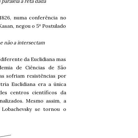
paralela à reta dada
 1826, numa conferência no
asan, negou o 5º Postulado
e não a intersectam
iferente da Euclidiana mas
ademia de Ciências de São
s sofriam resistências por
ria Euclidiana era a única
es centros científicos da
nalizados. Mesmo assim, a
 Lobachevsky se tornou o