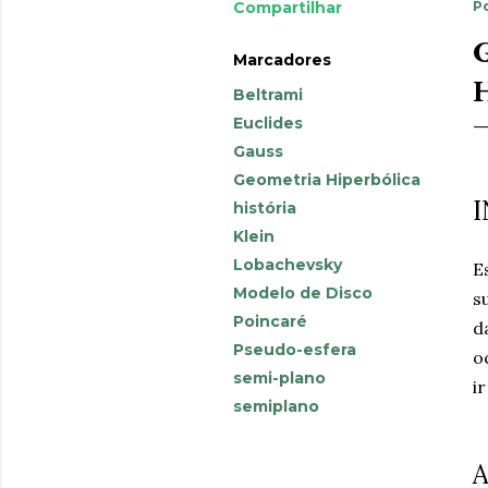
Compartilhar
P
Marcadores
Beltrami
Euclides
Gauss
Geometria Hiperbólica
história
Klein
Lobachevsky
E
Modelo de Disco
s
Poincaré
d
Pseudo-esfera
o
semi-plano
i
semiplano