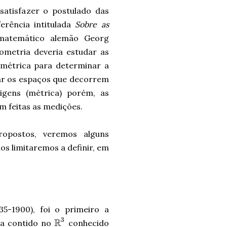
 satisfazer o postulado das
erência intitulada
Sobre as
matemático alemão Georg
ometria deveria estudar as
 métrica para determinar a
dar os espaços que decorrem
igens (métrica) porém, as
 feitas as medições.
ropostos, veremos alguns
s limitaremos a definir, em
35-1900), foi o primeiro a
3
R
ra contido no
conhecido